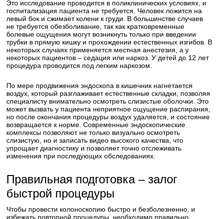
Это исследование проводится в поликлинических условиях, и
госпитализация пациента не требуется. Человек ложится на
левый бок и сжимает колени к груди. В большинстве случаев
не требуется обезболивание, так как кратковременные
болевые ощущения могут возникнуть только при введении
трубки в прямую кишку и прохождении естественных изгибов. В
некоторых случаях применяется местная анестезия, а у
некоторых пациентов – седация или наркоз. У детей до 12 лет
процедура проводится под легким наркозом.
По мере продвижения эндоскопа в кишечник нагнетается
воздух, который разглаживает естественные складки, позволяя
специалисту внимательно осмотреть слизистые оболочки. Это
может вызвать у пациента неприятное ощущение распирания,
но после окончания процедуры воздух удаляется, и состояние
возвращается к норме. Современные эндоскопические
комплексы позволяют не только визуально осмотреть
слизистую, но и записать видео высокого качества, что
упрощает диагностику и позволяет точно отслеживать
изменения при последующих обследованиях.
Правильная подготовка – залог
быстрой процедуры
Чтобы провести колоноскопию быстро и безболезненно, и
избежать повторной процедуры, необходимо правильно