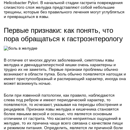
Helicobacter Pylori. В начальной стадии гастрита повреждения
слизистого слоя желудка представляют собой небольшие
трещины, которые без правильного лечения могут углубляться
и превращаться в язвы.
Первые признаки: как понять, что
пора обращаться к гастроэнтерологу
В отличие от многих других заболеваний, симптомы язвы
желудка и двенадцатиперстной кишки очень характерны и
трудно их не заметить. Первые признаки проблемы обычно
возникают в области пупка. Боль обычно появляется натощак и
имеет приступообразный и распирающий характер, иногда она
может возникнуть ночью.
Боли при язвенной патологии, как правило, наблюдаются
слева под ребром и имеют периодический характер, то
появляются, то исчезают, указывая на периоды обострения и
рецидивов. Признаки язвы желудка и кишечника становятся
более явными весной и осенью, что является основным
отличием от гастрита. Что касается неприятных ощущений в
желудке, то их причина чаще всего связана с качеством пищи
и режимом питания. Определить, является ли причиной боли