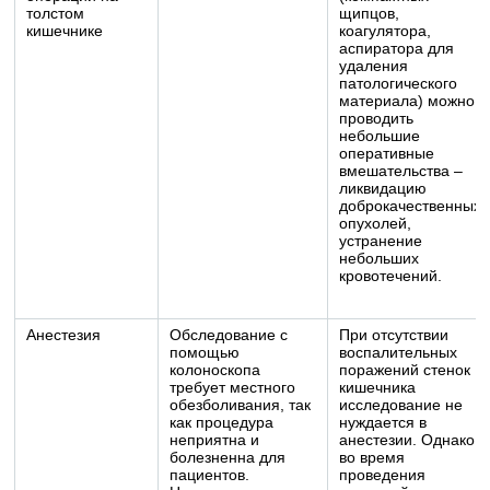
толстом
щипцов,
кишечнике
коагулятора,
аспиратора для
удаления
патологического
материала) можно
проводить
небольшие
оперативные
вмешательства –
ликвидацию
доброкачественных
опухолей,
устранение
небольших
кровотечений.
Анестезия
Обследование с
При отсутствии
помощью
воспалительных
колоноскопа
поражений стенок
требует местного
кишечника
обезболивания, так
исследование не
как процедура
нуждается в
неприятна и
анестезии. Однако
болезненна для
во время
пациентов.
проведения