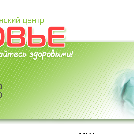
нский центр
0
0