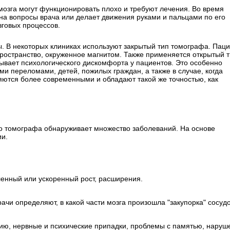
мозга могут функционировать плохо и требуют лечения. Во время
а вопросы врача или делает движения руками и пальцами по его
зговых процессов.
. В некоторых клиниках используют закрытый тип томографа. Пац
ространство, окруженное магнитом. Также применяется открытый 
ывает психологического дискомфорта у пациентов. Это особенно
и переломами, детей, пожилых граждан, а также в случае, когда
яются более современными и обладают такой же точностью, как
о томографа обнаруживает множество заболеваний. На основе
и.
ленный или ускоренный рост, расширения.
рачи определяют, в какой части мозга произошла "закупорка" сосудо
ю, нервные и психические припадки, проблемы с памятью, наруш