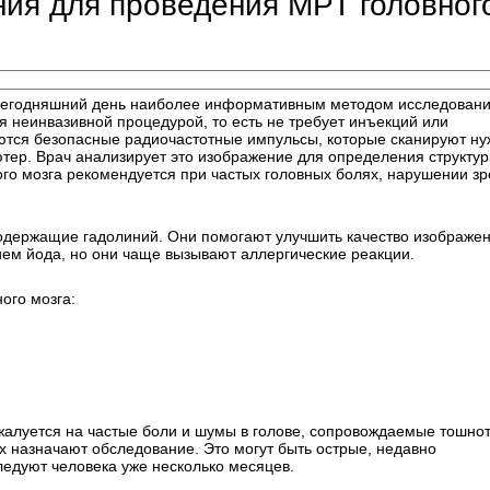
ния для проведения МРТ головног
 сегодняшний день наиболее информативным методом исследован
я неинвазивной процедурой, то есть не требует инъекций или
уются безопасные радиочастотные импульсы, которые сканируют н
тер. Врач анализирует это изображение для определения структу
го мозга рекомендуется при частых головных болях, нарушении з
одержащие гадолиний. Они помогают улучшить качество изображен
ием йода, но они чаще вызывают аллергические реакции.
ого мозга:
жалуется на частые боли и шумы в голове, сопровождаемые тошно
ых назначают обследование. Это могут быть острые, недавно
едуют человека уже несколько месяцев.