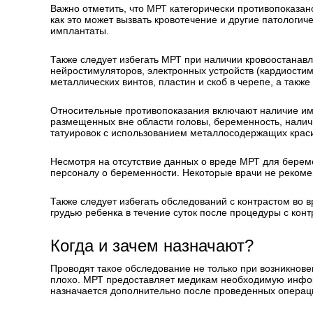
Важно отметить, что МРТ категорически противопоказан
как это может вызвать кровотечение и другие патологич
имплантаты.
Также следует избегать МРТ при наличии кровоостанав
нейростимуляторов, электронных устройств (кардиости
металлических винтов, пластин и скоб в черепе, а такж
Относительные противопоказания включают наличие им
размещенных вне области головы, беременность, нали
татуировок с использованием металлосодержащих краси
Несмотря на отсутствие данных о вреде МРТ для бере
персоналу о беременности. Некоторые врачи не реком
Также следует избегать обследований с контрастом во
грудью ребенка в течение суток после процедуры с конт
Когда и зачем назначают?
Проводят такое обследование не только при возникнове
плохо. МРТ предоставляет медикам необходимую инфо
назначается дополнительно после проведенных операци