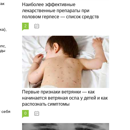
так
Наиболее эффективные
лекарственные препараты при
половом герпесе — список средств
2
09.03.2023
ха),
пс,
иды
Первые признаки ветрянки — как
начинается ветряная оспа у детей и как
распознать симптомы
т себя
0
09.03.2023