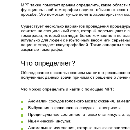
МРТ также помогает врачам определить, какие области 
функциональной томографии пациент обычно отвечает н
просьбе. Это помогает лучше понять характеристики мо
Существует несколько вариантов проведения процедуры
ложится на специальный стол, который перемещают в п
томографа, который выглядит более компактно и не выз
актуально для людей с избыточным весом или серьезным
пациент страдает клаустрофобией. Такие аппараты явл
закрытые томографы.
Что определяет?
Обследование с использованием магнитно-резонансног
полученных данных врачи принимают решение о лечени
Что можно определить и найти с помощью МРТ:
Аномалии сосудов головного мозга: сужения, замед
Выбухания в кровеносных сосудах – аневризмы.
Прединсультное состояние, а также очаг инсульта: в
Ишемический инсульт.
Аномальные изменения, которые вызывают эпилепси