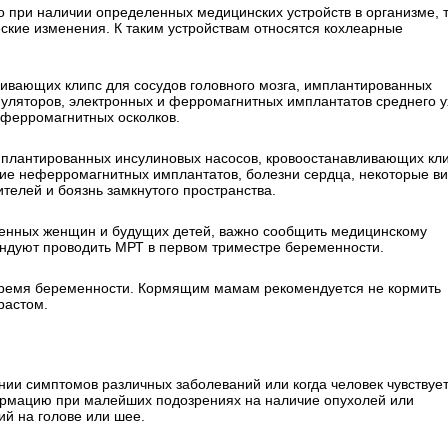
о при наличии определенных медицинских устройств в организме, 
еские изменения. К таким устройствам относятся кохлеарные
ливающих клипс для сосудов головного мозга, имплантированных
муляторов, электронных и ферромагнитных имплантатов среднего у
е ферромагнитных осколков.
плантированных инсулиновых насосов, кровоостанавливающих кли
чие неферромагнитных имплантатов, болезни сердца, некоторые в
телей и боязнь замкнутого пространства.
менных женщин и будущих детей, важно сообщить медицинскому
ендуют проводить МРТ в первом триместре беременности.
 время беременности. Кормящим мамам рекомендуется не кормить
растом.
нии симптомов различных заболеваний или когда человек чувствуе
рмацию при малейших подозрениях на наличие опухолей или
й на голове или шее.