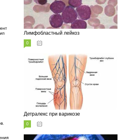
иент
Лимфобластный лейкоз
тип
0
07.10.2023
Детралекс при варикозе
в.
0
07.10.2023
ения