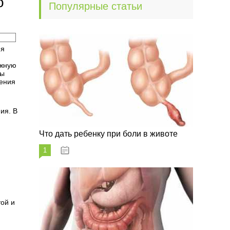
о
Популярные статьи
ия
ужную
ры
рения
ия. В
Что дать ребенку при боли в животе
1
29.07.2023
той и