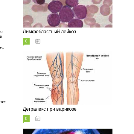
ле
Лимфобластный лейкоз
в
0
07.10.2023
ть
ется
Детралекс при варикозе
0
07.10.2023