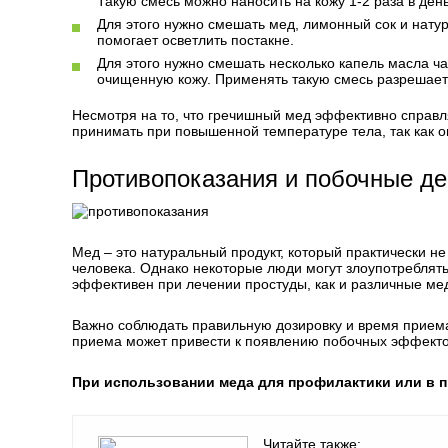
Такую смесь можно наносить на кожу 1-2 раза в день
Для этого нужно смешать мед, лимонный сок и натура
помогает осветлить постакне.
Для этого нужно смешать несколько капель масла ч
очищенную кожу. Применять такую смесь разрешаетс
Несмотря на то, что гречишный мед эффективно справл
принимать при повышенной температуре тела, так как о
Противопоказания и побочные де
Мед – это натуральный продукт, который практически н
человека. Однако некоторые люди могут злоупотреблять
эффективен при лечении простуды, как и различные ме
Важно соблюдать правильную дозировку и время прием
приема может привести к появлению побочных эффекто
При использовании меда для профилактики или в п
Читайте также: