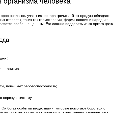
я организма человека
торое пчелы получают из нектара гречихи. Этот продукт обладает
ых отраслях, таких как косметология, фармакология и народная
вляется особенно ценным. Его сложно подделать из-за яркого цвет
еда
ами:
 организма;
ты, повышает работоспособность;
ю нервную систему.
. Он богат особыми веществами, которые помогают бороться с
ид меда содержит железо, поэтому его рекомендуют пациентам с