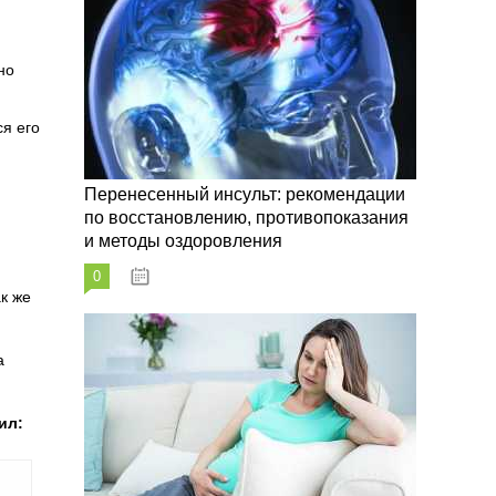
но
я его
Перенесенный инсульт: рекомендации
по восстановлению, противопоказания
и методы оздоровления
0
07.10.2023
к же
а
ил: