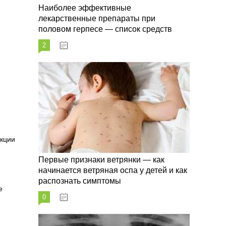
Наиболее эффективные
лекарственные препараты при
половом герпесе — список средств
2
09.03.2023
нкции
Первые признаки ветрянки — как
начинается ветряная оспа у детей и как
распознать симптомы
е
0
09.03.2023