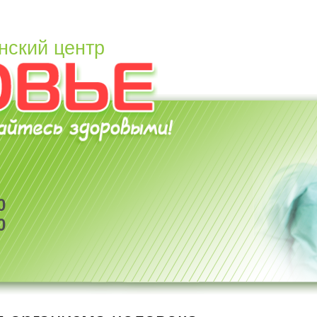
нский центр
0
0