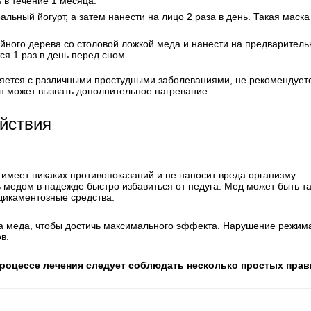
 в течение 1 месяца.
льный йогурт, а затем нанести на лицо 2 раза в день. Такая маска
айного дерева со столовой ложкой меда и нанести на предваритель
я 1 раз в день перед сном.
яется с различными простудными заболеваниями, не рекомендуетс
н может вызвать дополнительное нагревание.
йствия
е имеет никаких противопоказаний и не наносит вреда организму
 медом в надежде быстро избавиться от недуга. Мед может быть та
дикаментозные средства.
а меда, чтобы достичь максимального эффекта. Нарушение режим
в.
роцессе лечения следует соблюдать несколько простых прав