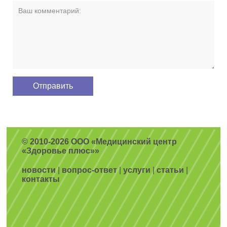
© 2010-2026 ООО «Медицинский центр
«Здоровье плюс»»
новости
|
вопрос-ответ
|
услуги
|
статьи
|
контакты