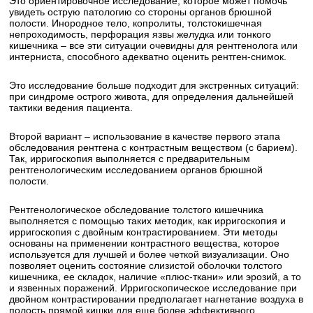
Это ориентировочное исследование, которое может помочь
увидеть острую патологию со стороны органов брюшной
полости. Инородное тело, копролиты, толстокишечная
непроходимость, перфорация язвы желудка или тонкого
кишечника – все эти ситуации очевидны для рентгенолога или
интерниста, способного адекватно оценить рентген-снимок.
Это исследование больше подходит для экстренных ситуаций:
при синдроме острого живота, для определения дальнейшей
тактики ведения пациента.
Второй вариант – использование в качестве первого этапа
обследования рентгена с контрастным веществом (с барием).
Так, ирригоскопия выполняется с предварительным
рентгенологическим исследованием органов брюшной
полости.
Рентгенологическое обследование толстого кишечника
выполняется с помощью таких методик, как ирригоскопия и
ирригоскопия с двойным контрастированием. Эти методы
основаны на применении контрастного вещества, которое
используется для лучшей и более четкой визуализации. Оно
позволяет оценить состояние слизистой оболочки толстого
кишечника, ее складок, наличие «плюс-ткани» или эрозий, а то
и язвенных поражений. Ирригоскопическое исследование при
двойном контрастировании предполагает нагнетание воздуха в
полость прямой кишки для еще более эффективного