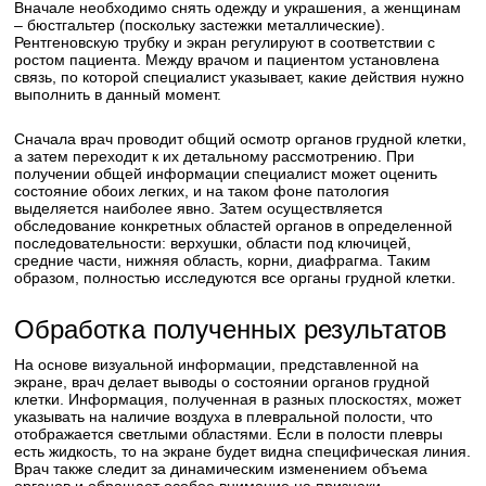
Вначале необходимо снять одежду и украшения, а женщинам
– бюстгальтер (поскольку застежки металлические).
Рентгеновскую трубку и экран регулируют в соответствии с
ростом пациента. Между врачом и пациентом установлена
связь, по которой специалист указывает, какие действия нужно
выполнить в данный момент.
Сначала врач проводит общий осмотр органов грудной клетки,
а затем переходит к их детальному рассмотрению. При
получении общей информации специалист может оценить
состояние обоих легких, и на таком фоне патология
выделяется наиболее явно. Затем осуществляется
обследование конкретных областей органов в определенной
последовательности: верхушки, области под ключицей,
средние части, нижняя область, корни, диафрагма. Таким
образом, полностью исследуются все органы грудной клетки.
Обработка полученных результатов
На основе визуальной информации, представленной на
экране, врач делает выводы о состоянии органов грудной
клетки. Информация, полученная в разных плоскостях, может
указывать на наличие воздуха в плевральной полости, что
отображается светлыми областями. Если в полости плевры
есть жидкость, то на экране будет видна специфическая линия.
Врач также следит за динамическим изменением объема