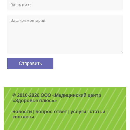
© 2010-2026 ООО «Медицинский центр
«Здоровье плюс»»
новости
|
вопрос-ответ
|
услуги
|
статьи
|
контакты