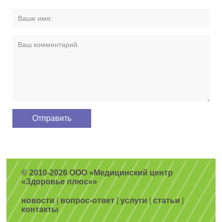
© 2010-2026 ООО «Медицинский центр
«Здоровье плюс»»
новости
|
вопрос-ответ
|
услуги
|
статьи
|
контакты