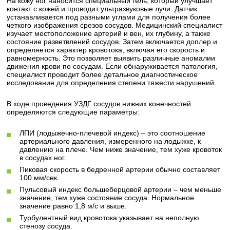
На кожу ног наносится специальный гель, который улучшает
контакт с кожей и проводит ультразвуковые лучи. Датчик
устанавливается под разными углами для получения более
четкого изображения срезов сосудов. Медицинский специалист
изучает местоположение артерий и вен, их глубину, а также
состояние разветвлений сосудов. Затем включается доплер и
определяется характер кровотока, включая его скорость и
равномерность. Это позволяет выявить различные аномалии
движения крови по сосудам. Если обнаруживается патология,
специалист проводит более детальное диагностическое
исследование для определения степени тяжести нарушений.
В ходе проведения УЗДГ сосудов нижних конечностей
определяются следующие параметры:
ЛПИ (лодыжечно-плечевой индекс) – это соотношение
артериального давления, измеренного на лодыжке, к
давлению на плече. Чем ниже значение, тем хуже кровоток
в сосудах ног.
Пиковая скорость в бедренной артерии обычно составляет
100 мм/сек.
Пульсовый индекс большеберцовой артерии – чем меньше
значение, тем хуже состояние сосуда. Нормальное
значение равно 1,8 м/с и выше.
Турбулентный вид кровотока указывает на неполную
стенозу сосуда.