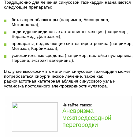
Традиционно для лечения синусовой тахикардии назначаются
следующие препараты:
бета-адреноблокаторы (например, Бисопролол,
Метопролол);
недигидропиридиновые антагонисты кальция (например,
Верапамид, Дилтиазем);
препараты, подавляющие синтез тиреотропина (например,
Метизол, Карбимазол);
успокоительные средства (например, настойки пустырника,
Персена, экстракт валерианы).
В случае высокосимптоматичной синусовой тахикардии может
потребоваться хирургическое лечение, такое как
радиочастотная катетерная абляция синусового узла и
установка постоянного электрокардиостимулятора.
Читайте также:
Аневризма
межпредсердной
перегородки