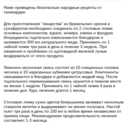
Ниже приведены безопасные народные рецепты от
тахикардии.
Для приготовления "лекарства" из бразильских орехов и
сухофруктов необходимо соединить по 2 столовые ложки
основных компонентов, кураги, инжира, изюма и фундука.
Ингредиенты тщательно измельчаются блендером и
заливаются 300 мл натурального меда. Принимать по 1
чайной ложке три раза в день в течение 3 недель. При
ожирении и проблемах со щитовидной железой лучше
воздержаться от этого продукта.
Лимонно-чесночная смесь состоит из 10 очищенных головок
чеснока и 10 нарезанных кубиками цитрусовых. Компоненты
смешиваются в блендере и добавляется жидкий мед. После
тщательного перемешивания смесь хранится в темном месте
не менее 1 недели. Принимать по 1 чайной ложке 4 раза в
течение дня. Курс лечения длится 1 месяц.
Столовую ложку сухих цветов боярышника заливают неполным
стаканом кипятка и выдерживают не менее получаса. Настой
пьют три раза в день по 100 мл в любое время независимо от
приема пищи. Рекомендуемая продолжительность лечения
составляет 1-3 месяца.