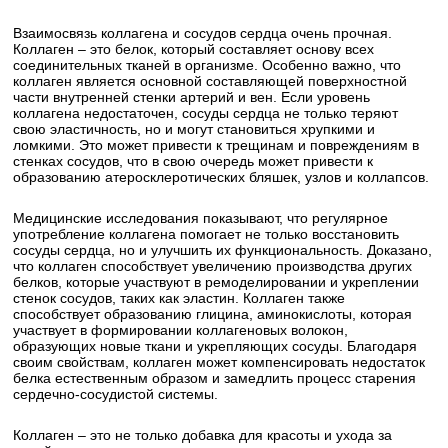
Взаимосвязь коллагена и сосудов сердца очень прочная.
Коллаген – это белок, который составляет основу всех
соединительных тканей в организме. Особенно важно, что
коллаген является основной составляющей поверхностной
части внутренней стенки артерий и вен. Если уровень
коллагена недостаточен, сосуды сердца не только теряют
свою эластичность, но и могут становиться хрупкими и
ломкими. Это может привести к трещинам и повреждениям в
стенках сосудов, что в свою очередь может привести к
образованию атеросклеротических бляшек, узлов и коллапсов.
Медицинские исследования показывают, что регулярное
употребление коллагена помогает не только восстановить
сосуды сердца, но и улучшить их функциональность. Доказано,
что коллаген способствует увеличению производства других
белков, которые участвуют в ремоделировании и укреплении
стенок сосудов, таких как эластин. Коллаген также
способствует образованию глицина, аминокислоты, которая
участвует в формировании коллагеновых волокон,
образующих новые ткани и укрепляющих сосуды. Благодаря
своим свойствам, коллаген может компенсировать недостаток
белка естественным образом и замедлить процесс старения
сердечно-сосудистой системы.
Коллаген – это не только добавка для красоты и ухода за