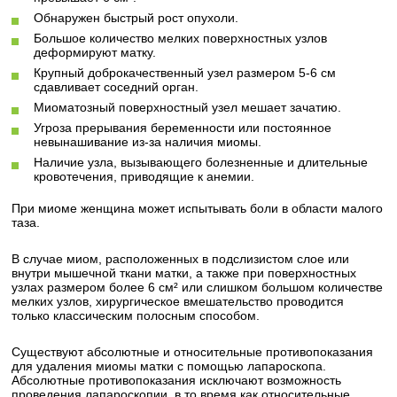
Обнаружен быстрый рост опухоли.
Большое количество мелких поверхностных узлов
деформируют матку.
Крупный доброкачественный узел размером 5-6 см
сдавливает соседний орган.
Миоматозный поверхностный узел мешает зачатию.
Угроза прерывания беременности или постоянное
невынашивание из-за наличия миомы.
Наличие узла, вызывающего болезненные и длительные
кровотечения, приводящие к анемии.
При миоме женщина может испытывать боли в области малого
таза.
В случае миом, расположенных в подслизистом слое или
внутри мышечной ткани матки, а также при поверхностных
узлах размером более 6 см² или слишком большом количестве
мелких узлов, хирургическое вмешательство проводится
только классическим полосным способом.
Существуют абсолютные и относительные противопоказания
для удаления миомы матки с помощью лапароскопа.
Абсолютные противопоказания исключают возможность
проведения лапароскопии, в то время как относительные