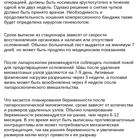
операцией, должны быть носимыми круглосуточно в течение
одной или двух недель. Однако решение о снятии чулков
должно быть принято врачом. Необходимость и
продолжительность ношения компрессионного бандажа также
будет определена хирургом-гинекологом.
Сроки выписки из стационара зависят от скорости
восстановления организма и наличия или отсутствия
осложнений. Обычно больничный лист выдается на минимум 7
дней, но может быть продлен по медицинским показаниям.
После лапароскопии рекомендуется соблюдать половой покой
для предотвращения осложнений. Швы после удаления
миоматозных узлов удаляются на 7-9 день. Активные
физические нагрузки разрешены через 3 недели, а половая
жизнь может быть возобновлена через 4 недели после
лапароскопического вмешательства.
Что касается планирования беременности после
лапароскопической миомэктомии, сроки зависят от количества
и размеров удаленных узлов. Обычно планирование
беременности рекомендуется не ранее, чем через 6-12
месяцев. В это время могут быть выписаны противозачаточные
контрацептивы или может потребоваться механическая
контрацепция, так как ранняя беременность и увеличение
размеров матки могут привести к ее разрыву.