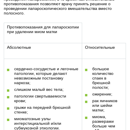
противопоказания позволяют врачу принять решение о
проведении лапароскопического вмешательства вместо
полосного.
Противопоказания для лапароскопии
при удалении миом матки
Абсолютные
Относительные
сердечно-сосудистые и легочные
большое
патологии, которые делают
количество
невозможным постановку
спаек в
наркоза;
брюшной
полости;
слишком малый вес тела;
ожирение;
патологии свертываемости
крови;
рак яичников
или шейки
грыжи на передней брюшной
матки;
стенке;
миома,
миоматозные узлы
размерами
интерстициальной и/или
больше чем
субмукозной этиологии.