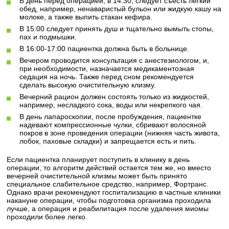
В день перед операцией, в 14:30, следует съесть легкий
обед, например, ненаваристый бульон или жидкую кашу на
молоке, а также выпить стакан кефира.
В 15:00 следует принять душ и тщательно вымыть стопы,
пах и подмышки.
В 16:00-17:00 пациентка должна быть в больнице.
Вечером проводится консультация с анестезиологом, и,
при необходимости, назначается медикаментозная
седация на ночь. Также перед сном рекомендуется
сделать высокую очистительную клизму.
Вечерний рацион должен состоять только из жидкостей,
например, несладкого сока, воды или некрепкого чая.
В день лапароскопии, после пробуждения, пациентке
надевают компрессионные чулки, сбривают волосяной
покров в зоне проведения операции (нижняя часть живота,
лобок, паховые складки) и запрещается есть и пить.
Если пациентка планирует поступить в клинику в день
операции, то алгоритм действий остается тем же, но вместо
вечерней очистительной клизмы может быть принято
специальное слабительное средство, например, Фортранс.
Однако врачи рекомендуют госпитализацию в частные клиники
накануне операции, чтобы подготовка организма проходила
лучше, а операция и реабилитация после удаления миомы
проходили более легко.