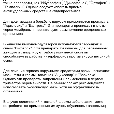
такие препараты, как "Ибупрофен", "Диклофенак", "Ортофен" и
"Темпалгин". Однако следует избегать приема
антисудорожных средств и антидепрессантов.
Для деактивации и борьбы с вирусом применяются препараты
"Ацикловир" и "Валтрекс". Эти препараты проникают в клетки
через мембраны и препятствуют размножению вредоносных
организмов.
В качестве иммуномодуляторов используются "Арбидол" и
свечи "Виферон". Эти препараты безопасны для беременных
женщин и стимулируют работу иммунной системы,
способствуя выработке интерферонов против вируса ветряной
оспы.
Для лечения герпеса наружными средствами врачи назначают
мази, гели и кремы, такие как "Ацикловир" и "Зовиракс".
Однако эти препараты запрещены к применению в первом
триместре беременности. На ранних сроках рекомендуется
использовать оксолиновую мазь, хотя ее эффективность
ограничена.
В случае осложнений и тяжелой формы заболевания может
потребоваться применение иммуноглобулиновых капельниц.