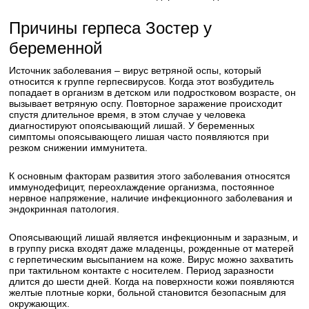
Причины герпеса Зостер у
беременной
Источник заболевания – вирус ветряной оспы, который
относится к группе герпесвирусов. Когда этот возбудитель
попадает в организм в детском или подростковом возрасте, он
вызывает ветряную оспу. Повторное заражение происходит
спустя длительное время, в этом случае у человека
диагностируют опоясывающий лишай. У беременных
симптомы опоясывающего лишая часто появляются при
резком снижении иммунитета.
К основным факторам развития этого заболевания относятся
иммунодефицит, переохлаждение организма, постоянное
нервное напряжение, наличие инфекционного заболевания и
эндокринная патология.
Опоясывающий лишай является инфекционным и заразным, и
в группу риска входят даже младенцы, рожденные от матерей
с герпетическим высыпанием на коже. Вирус можно захватить
при тактильном контакте с носителем. Период заразности
длится до шести дней. Когда на поверхности кожи появляются
желтые плотные корки, больной становится безопасным для
окружающих.