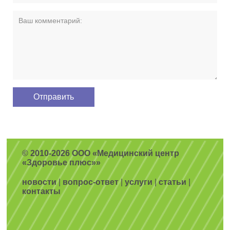
© 2010-2026 ООО «Медицинский центр
«Здоровье плюс»»
новости
|
вопрос-ответ
|
услуги
|
статьи
|
контакты