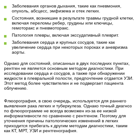
Заболевания органов дыхания, такие как пневмония,
опухоль, абсцесс, эмфизема и отек легких.
Состояния, возникшие в результате травмы грудной клетки,
включая переломы ребер, грудины или ключицы,
гемоторакс и пневмоторакс.
Патология плевры, включая экссудативный плеврит.
Заболевания сердца и крупных сосудов, такие как
увеличение сердца при некоторых пороках и аневризма
аорты.
Однако для состояний, описанных в двух последних пунктах,
рентген не является основным методом диагностики. При
исследовании сердца и сосудов, а также при обнаружении
жидкости в плевральной полости, предпочтение отдается УЗИ.
Этот метод более чувствителен и не подвергает пациента
облучению.
Флюорография, в свою очередь, используется для раннего
выявления рака легких и туберкулеза. Однако точный диагноз
по флюорограмме не всегда возможен из-за ее низкой
информативности по сравнению с рентгеном. Поэтому для
уточнения причины патологических изменений в легких
приходится прибегать к другим методам диагностики, таким
как КТ, МРТ, УЗИ и рентгенография.