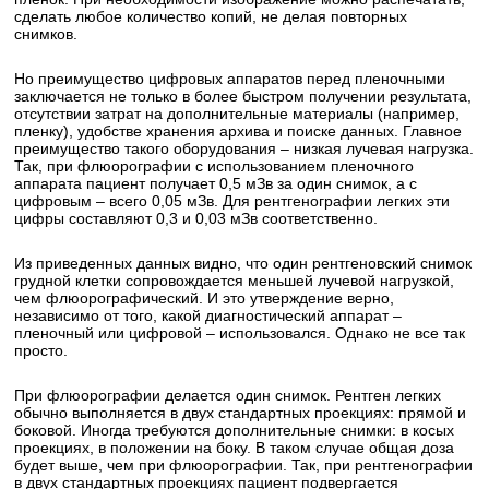
сделать любое количество копий, не делая повторных
снимков.
Но преимущество цифровых аппаратов перед пленочными
заключается не только в более быстром получении результата,
отсутствии затрат на дополнительные материалы (например,
пленку), удобстве хранения архива и поиске данных. Главное
преимущество такого оборудования – низкая лучевая нагрузка.
Так, при флюорографии с использованием пленочного
аппарата пациент получает 0,5 мЗв за один снимок, а с
цифровым – всего 0,05 мЗв. Для рентгенографии легких эти
цифры составляют 0,3 и 0,03 мЗв соответственно.
Из приведенных данных видно, что один рентгеновский снимок
грудной клетки сопровождается меньшей лучевой нагрузкой,
чем флюорографический. И это утверждение верно,
независимо от того, какой диагностический аппарат –
пленочный или цифровой – использовался. Однако не все так
просто.
При флюорографии делается один снимок. Рентген легких
обычно выполняется в двух стандартных проекциях: прямой и
боковой. Иногда требуются дополнительные снимки: в косых
проекциях, в положении на боку. В таком случае общая доза
будет выше, чем при флюорографии. Так, при рентгенографии
в двух стандартных проекциях пациент подвергается