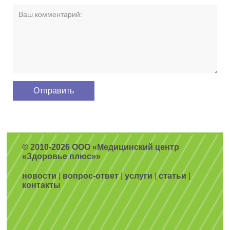
© 2010-2026 ООО «Медицинский центр
«Здоровье плюс»»
новости
|
вопрос-ответ
|
услуги
|
статьи
|
контакты