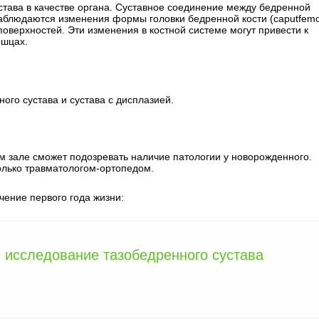
тава в качестве органа. Суставное соединение между бедренной
аблюдаются изменения формы головки бедренной кости (caputfemor
поверхностей. Эти изменения в костной системе могут привести к
ышцах.
го сустава и сустава с дисплазией.
м зале сможет подозревать наличие патологии у новорожденного.
олько травматологом-ортопедом.
чение первого года жизни:
 исследование тазобедренного сустава