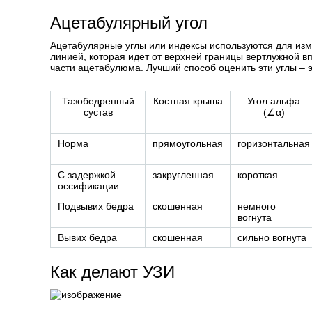
Ацетабулярный угол
Ацетабулярные углы или индексы используются для из
линией, которая идет от верхней границы вертлужной в
части ацетабулюма. Лучший способ оценить эти углы – 
Тазобедренный
Костная крыша
Угол альфа
сустав
(∠α)
Норма
прямоугольная
горизонтальная
С задержкой
закругленная
короткая
оссификации
Подвывих бедра
скошенная
немного
вогнута
Вывих бедра
скошенная
сильно вогнута
Как делают УЗИ