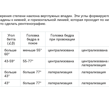
мерения степени наклона вертлужных впадин. Эти углы формируют
падины к нижней, и горизонтальной линией, которая проходит по н
это сделать рентгенографию.
Угол
Головка
Головка бедра
бетта
бедра в
при провокации
(∠β)
покое
больше
меньше 55°
централизована
централизована
60°
43-59°
55-77°
централизована
централизована 
латерализация
больше
больше 77°
латерализация
латерализация
43°
43°
больше 77°
латерализация
латерализация