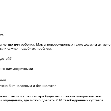
ще.
м лучше для ребенка. Мамы новорожденных также должны активно
были случаи подобных проблем.
 детей?
ково симметричными.
ным.
лжно быть плавным и без щелчков.
ервым шагом после осмотра будет выполнение ультразвукового
ок определить, где можно сделать УЗИ тазобедренных суставов