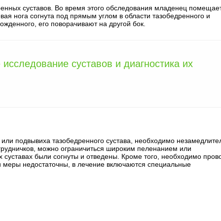
енных суставов. Во время этого обследования младенец помещает
евая нога согнута под прямым углом в области тазобедренного и
рожденного, его поворачивают на другой бок.
 исследование суставов и диагностика их
 или подвывиха тазобедренного сустава, необходимо незамедлите
 грудничков, можно ограничиться широким пеленанием или
х суставах были согнуты и отведены. Кроме того, необходимо пров
и меры недостаточны, в лечение включаются специальные