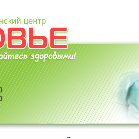
нский центр
0
0