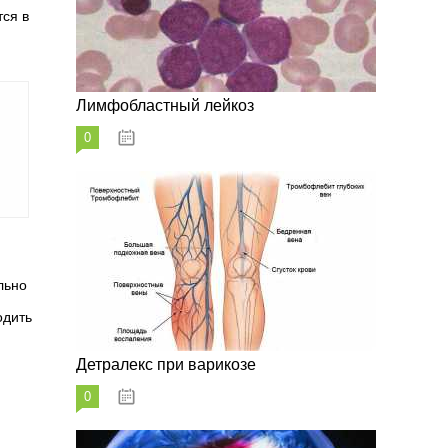
ся в
Лимфобластный лейкоз
0
07.10.2023
льно
одить
Детралекс при варикозе
0
07.10.2023