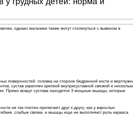
 у грудных детей: норма и
очек, однако мальчики также могут столкнуться с вывихом в
ных поверхностей: головка на стороне бедренной кости и вертлужн
нтов, сустав укреплен крепкой внутрисуставной связкой и нескольк
ами. Прямо вокруг сустава находятся 3 мощные мышцы, которые
сти не так плотно прилегают друг к другу, как у взрослых.
ибкие, слабые связки, и мышцы еще не выполняют роль каркаса.